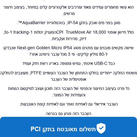
הוא עשוי מחומרים עמידים מאוד ומרכיבים אלקטרוניים קלים במיוחד, בעיצוב חיצוני
מרשים.
מוגן בפני מים ואבק בתקן IP-54, בטכנולוגיית AquaBarrier™.
כולל חיישן אופטי 18,000 CPI TrueMove Airהמעניק יכולות 1-to-1 tracking,
דיוק, מהירות ועקביות.
שישה מקשים מובנים עם מתגים מסוג Next-gen Golden Micro IP54 שנבדקו
ל-80 מיליון קליקים- פי 3 מכל עכבר גיימינג אחר!
כבל USB-C איכותי, גמיש ומצופה באריג רשת חזק ועמיד
משטחי החלקה ייחודיים בחלקו התחתון של העכבר העשויים PTFE, מעוצבים להחלקה
אופטימלית של העכבר
כל פרט בעיצוב החיצוני והפנימי של העכבר הזה תוכנן ועוצב למיקסום הנוחות
והעמידות של המוצר.
העכבר אידיאלי גם לאחיזת טופר וגם לאחיזת קצות האצבעות.
העכבר הזה מגיע גם בגרסה
תשלום מאובטח בתקן PCI