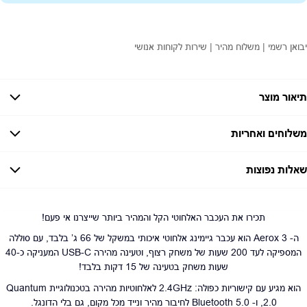
יבואן רשמי | משלוח מהיר | שירות לקוחות אנושי
תיאור מוצר
SteelSeries Aerox 3 Wireless – המהירות שבאה לנצח!
משלוחים ואחריות
שדרגו את הרפלקסים עם עכבר גיימינג אולטרה-קל (68 גרם) שמגיב בקצב שלכם.
חיישן TrueMove Air עד 18,000 DPI מספק דיוק עילאי בכל תנועה.
אחריות:
יבואן רשמי ביקונקט- 12 חודשים
חיבור כפול 2.4GHz & Bluetooth 5.0 לביצועים יציבים בכל קרב.
שאלות נפוצות
זמן אספקה:
עד 7 ימי עסקים
עמידות IP54 נגד אבק ונוזלים – כי אין תירוצים באמצע משחק.
סוללה עוצמתית ל-200 שעות, ותאורת RGB דינמית להתאמה אישית.
כמה זמן משלוח?
2–7 ימי עסקים
תנו לידיים שלכם את השליטה שמגיעה להן – כי המהלך הבא קובע!
האם ניתן לחלק תשלומים?
כן, עד 10 תשלומים ללא ריבית.
תכירו את העכבר האלחוטי הקל והמהיר ביותר שייצרנו אי פעם!
האם ניתן להחזיר מוצר?
כן, בהתאם לחוק הגנת הצרכן ובאריזה המקורית
ה- Aerox 3 הוא עכבר גיימינג אלחוטי איכותי במשקל של 66 ג’ בלבד, עם סוללה
המספיקה לעד 200 שעות של משחק רצוף, וטעינה מהירה USB-C המעניקה כ-40
שעות משחק בטעינה של 15 דקות בלבד!
הוא מגיע עם קישוריות כפולה: 2.4GHz לאלחוטיות מהירה בטכנולוגיית Quantum
2.0, ו- Bluetooth 5.0 לחיבור מהיר ונייד מכל מקום, גם בלי הדונגל.