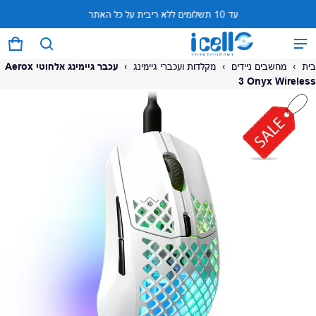
עד 10 תשלומים ללא ריבית על כל האתר
המוצר נוסף לעגלה
0 פריטים
עגל
בית
›
מחשבים ניידים
›
מקלדות ועכברי גיימינג
›
עכבר גיימינג אלחוטי Aerox
3 Onyx Wireless
על המוצר
צפה בעגלה (
)
לתשלום