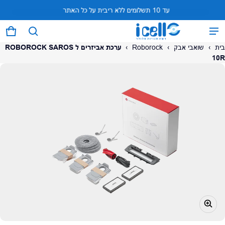
עד 10 תשלומים ללא ריבית על כל האתר
…
המוצר נוסף לעגלה
0 פריטים
עגל
בית
›
שואבי אבק
›
Roborock
›
ערכת אביזרים ל ROBOROCK SAROS
10R
על המוצר
צפה בעגלה (
)
לתשלום