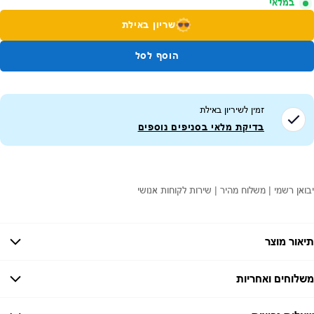
במלאי
שריון באילת
הוסף לסל
זמין לשיריון ב
אילת
בדיקת מלאי בסניפים נוספים
יבואן רשמי | משלוח מהיר | שירות לקוחות אנושי
תיאור מוצר
ערכת אביזרים לשואב אבק SAROS 10R מבית Roborock
משלוחים ואחריות
ערכת אביזרים לרובורוק Saros 10R הכוללת: כיסוי מברשת ראשית,זוג פילטרים, 3
מטליות ניגוב, 2 מברשות צד, מברשת ראשית אחת ו-3 שקיות אבק.
אחריות:
יבואן רשמי מודן אלקטרוניקה- 12 חודשים