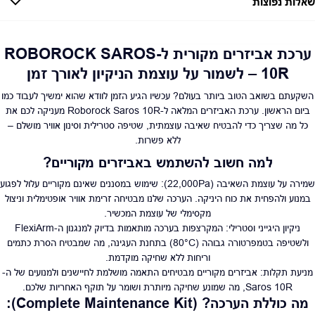
שאלות נפוצות
זמן אספקה:
עד 7 ימי עסקים
כמה זמן משלוח?
2–7 ימי עסקים
האם ניתן לחלק תשלומים?
כן, עד 10 תשלומים ללא ריבית.
ערכת אביזרים מקורית ל-ROBOROCK SAROS
10R – לשמור על עוצמת הניקיון לאורך זמן
האם ניתן להחזיר מוצר?
כן, בהתאם לחוק הגנת הצרכן ובאריזה המקורית
השקעתם בשואב הטוב ביותר בעולם? עכשיו הגיע הזמן לוודא שהוא ימשיך לעבוד כמו
ביום הראשון. ערכת האביזרים המלאה ל-Roborock Saros 10R מעניקה לכם את
כל מה שצריך כדי להבטיח שאיבה עוצמתית, שטיפה סטרילית וסינון אוויר מושלם –
ללא פשרות.
למה חשוב להשתמש באביזרים מקוריים?
שמירה על עוצמת השאיבה (22,000Pa):
שימוש במסננים שאינם מקוריים עלול לפגוע
במנוע ולהפחית את כוח היניקה. הערכה שלנו מבטיחה זרימת אוויר אופטימלית וניצול
מקסימלי של עוצמת המכשיר.
ניקיון היגייני וסטרילי:
המקרצפות בערכה מותאמות בדיוק למנגנון ה-FlexiArm
ולשטיפה בטמפרטורה גבוהה (80°C) בתחנת העגינה, מה שמבטיח הסרת כתמים
וריחות ללא שחיקה מוקדמת.
מניעת תקלות:
אביזרים מקוריים מבטיחים התאמה מושלמת לחיישנים ולמנועים של ה-
Saros 10R, מה שמונע שחיקה מיותרת ושומר על תוקף האחריות שלכם.
מה כוללת הערכה? (Complete Maintenance Kit):