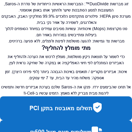
זוג מברשות DuoDivide™:
המברשות הראשיות הייחודיות של סדרת ה-Saros,
המעוצבות למנוע הסתבכות שיער ולחתוך אותו באופן אוטומטי.
מערכת סינון HEPA:
פילטרים מתקדמים הלוכדים 99.9% מחלקיקי האבק, האבקנים
והאלרגנים, לשמירה על אוויר נקי בבית.
סט מקרצפות (Mops) איכותיות:
עשויות מסיבים עמידים במיוחד הסופחים לכלוך
ביעילות ומתייבשים במהירות באוויר חם.
מברשות צד גמישות:
להגעה מושלמת לפינות ולפנלים, ללא פגיעה ברהיטים.
מתי מומלץ להחליף?
כדי לשמור על תוצאות ניקיון מושלמות, מומלץ לרכוש את הערכה ולהחליף את
האביזרים המתכלים לפי חיווי האפליקציה או במקרה של שחיקה נראית לעין.
איכות:
אביזרים מקוריים / תואמים באיכות הגבוהה ביותר (לפי פירוט היצרן).
זמן
אספקה:
משלוח מהיר עד הבית, עד 7 ימי עסקים.
אל תחכו שהביצועים ירדו. פנקו את ה-Saros שלכם בערכת אביזרים חדשה ותמשיכו
ליהנות מבית מבריק ללא מאמץ. הזמינו עכשיו ב-i-Cell!
תשלום מאובטח בתקן PCI
משלוחים חינם מעל ₪500