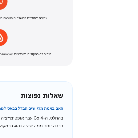
צבעים ייחודיים המשלבים השראה ממ
חיבור רב-רמקולים באמצעות Auracast™ לחוויית סאונד סטריאו רחבה ועוצמתית.
שאלות נפוצות
האם באמת מרגישים הבדל בבאס לעומ
בהחלט. ה-Go 4 עבר א
הרבה יותר ממה שהיה נהוג ברמקולים בק