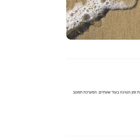
ינה בטעינה אחת. צריכים קצת יותר? פשוט לחצו על פונקציית ה-Playtime Boost כדי להאריך את זמן הנגינה בעוד שעתיים. המערכת תמטב