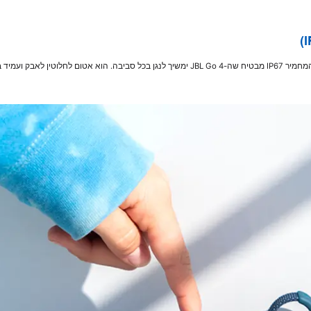
ממסיבת בריכה ועד לפיקניק בחוף הים - הדירוג המחמיר IP67 מבטיח שה-JBL Go 4 ימשיך לנגן בכל סבי