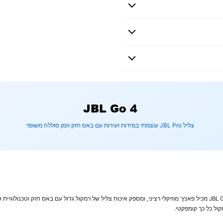
 לכף היד שלך, בעל צליל בס עשיר וחובק. קל לנשיאה עם
ה של 7 שעות. ניתן לחבר באופן אלחוטי מספר רמקולים לסאונד גדול
JBL Go 4
צליל JBL Pro עוצמתי במידות זעירות עם באס חזק וזמן סוללה משופר