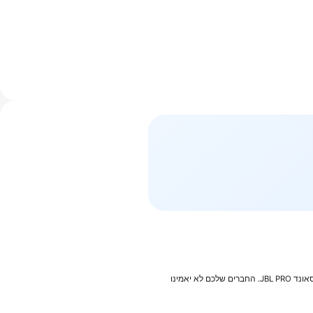
אל תתנו לגודל הקטן שלו להטעות אתכם. ה-JBL Go 4 מכיל פאנץ' מוזיקלי רציני, ומספק איכות צליל של רמקול גדול עם באס חזק וטכנולוגיית סאונד JBL PRO. החברים שלכם לא יאמינו