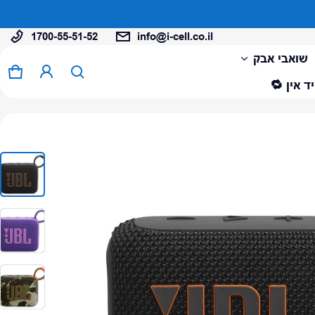
1700-55-51-52
info@i-cell.co.il
המוצר נוסף לעגלה
שואבי אבק
0 פריטים
עגל
ד אין 🔁
צפה בעגלה (
)
לתשלום