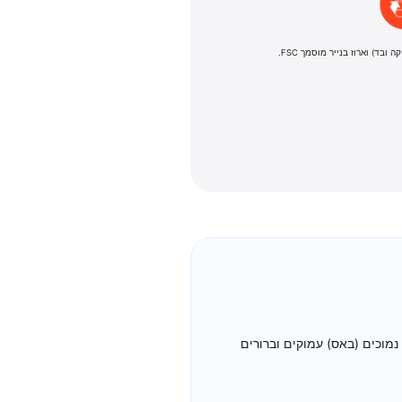
בד) וארוז בנייר מוסמך FSC.
ם נמוכים (באס) עמוקים וברורים