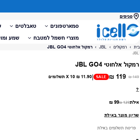
סניפים
סמארטפונים
טאבלטים
ש
מוצרי חשמל למטבח
שמע ומול
בית
›
רמקולים
›
JBL
›
רמקול אלחוטי JBL GO4
ספק:
JBL
רמקול אלחוטי JBL GO4
119 ₪
|
11.90 ₪
X 10 תשלומים
SALE
149 ₪
מחיר רגיל
מחיר מבצע
?
אילת
99 ₪
129 ₪
מחיר רגיל
מחיר מבצע
שריון מוצר באילת
פריסת תשלומים באילת