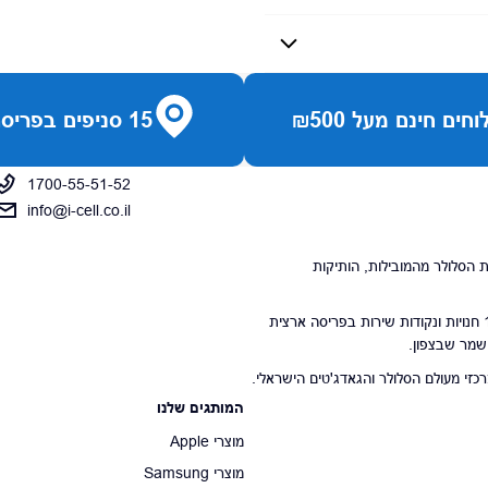
חים חינם מעל ₪500
15 סניפים בפריסה ארצית
1700-55-51-52
info@i-cell.co.il
נויות הסלולר מהמובילות, הותיקות
סניפי הרשת מונים 15 חנויות ונקודות שירות בפריסה ארצית
 שמר שבצפון.
י מעולם הסלולר והגאדג'טים הישראלי.
המותגים שלנו
מוצרי Apple
מוצרי Samsung