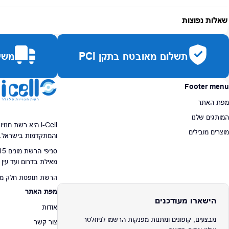
אחריות:
-
שאלות נפוצות
זמן אספקה:
עד 7 ימי עסקים
כמה זמן משלוח?
2–7 ימי עסקים
תשלום מאובטח בתקן PCI
משלו
האם ניתן לחלק תשלומים?
כן, עד 10 תשלומים ללא ריבית.
האם ניתן להחזיר מוצר?
כן, בהתאם לחוק הגנת הצרכן ובאריזה המקורית
Footer menu
מפת האתר
המותגים שלנו
i-Cell היא רשת ח
מוצרים מובילים
והמתקדמות בישראל.
מאילת בדרום ועד עין
הרשת תופסת חלק מרכז
מפת האתר
הישארו מעודכנים
אודות
מבצעים, קופונים ומתנות מפנקות הרשמו לניוזלטר
צור קשר