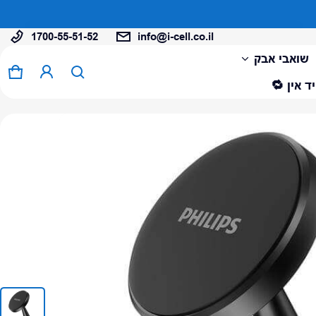
…
1700-55-51-52
info@i-cell.co.il
המוצר נוסף לעגלה
שואבי אבק
0 פריטים
עגל
ד אין 🔁
צפה בעגלה (
)
לתשלום