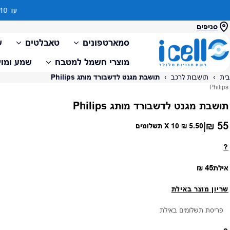
סניפים
סמארטפונים
טאבלטים
ש
מוצרי חשמל למטבח
שמע ומול
בית
›
תושבות לרכב
›
תושבת מגנט לדשבורד מותג Philips
ספק:
Philips
תושבת מגנט לדשבורד מותג Philips
55 ₪
|
מחיר רגיל
5.50 ₪
X 10 תשלומים
?
מחיר רגיל
אילת
45 ₪
שריון מוצר באילת
פריסת תשלומים באילת