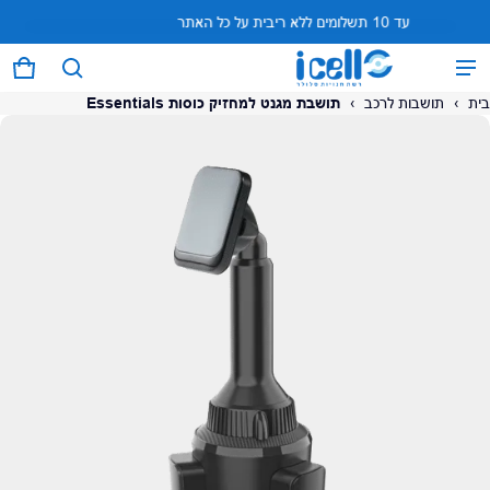
עד 10 תשלומים ללא ריבית על כל האתר
המוצר נוסף לעגלה
0 פריטים
עגל
בית
›
תושבות לרכב
›
תושבת מגנט למחזיק כוסות Essentials
על המוצר
צפה בעגלה (
)
לתשלום