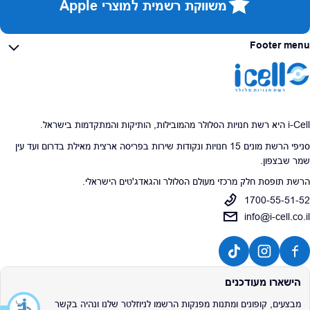
משווקת רשמית למוצרי Apple
Footer menu
i-Cell היא רשת חנויות הסלולר מהמובילות, הותיקות והמתקדמות בישראל.
סניפי הרשת מונים 15 חנויות ונקודות שירות בפריסה ארצית מאילת בדרום ועד עין
שמר שבצפון.
הרשת תופסת חלק מרכזי מעולם הסלולר והגאדג'טים הישראלי.
1700-55-51-52
info@i-cell.co.il
הישארו מעודכנים
מבצעים, קופונים ומתנות מפנקות הרשמו לניוזלטר שלנו ונהיה בקשר