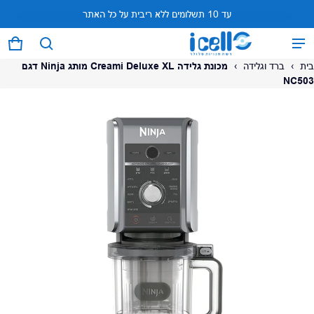
עד 10 תשלומים ללא ריבית על כל האתר
המוצר נוסף לעגלה
0 פריטים
עגל
בית
›
ברד וגלידה
›
מכונת גלידה Creami Deluxe XL מותג Ninja דגם
NC503
על המוצר
צפה בעגלה (
)
לתשלום