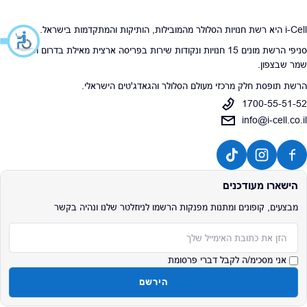
i-Cell היא רשת חנויות הסלולר מהמובילות, הותיקות והמתקדמות בישראל.
סניפי הרשת מונים 15 חנויות ונקודות שירות בפריסה ארצית מאילת בדרום ועד עין
שמר שבצפון.
הרשת תופסת חלק מרכזי מעולם הסלולר והגאדג'טים הישראלי.
1700-55-51-52
info@i-cell.co.il
הישארו מעודכנים
מבצעים, קופונים ומתנות מפנקות הרשמו לניוזלטר שלנו ונהיה בקשר
אימייל
אני מסכימ/ה לקבל דברי פרסומת
הירשם