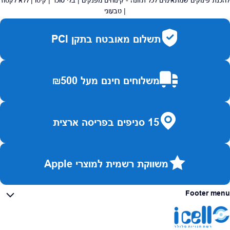
להכנת פינוקים שמתאימים לכל תזונה - קינוחים מפנקים | בלי סוכר | קיטו | ללא לקטוז
| טבעוני
תשלום מאובטח בתקן PCI
משלוחים חינם מעל ₪500
15 סניפים בפריסה ארצית
משווקת רשמית למוצרי Apple
Footer menu