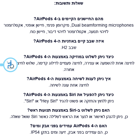
שאלות ותשובות:
מהם החיישנים הקיימים ב-AirPods 4?
Dual beamforming microphones, מיקרופון פנימי, חיישן אופטי, אקסלרומטר
לזיהוי תנועה, אקסלרומטר לזיהוי דיבור, חיישן כוח.
איזה שבב קיים באוזניות ה-AirPods 4?
שבב H2.
כיצד ניתן לשלוט במוזיקה באמצעות ה-AirPods 4?
לחיצה אחת להשמעה או עצירה, לחיצה פעמיים לדילוג קדימה, שלוש לחיצות לדילוג
אחורה.
איך ניתן לענות לשיחה באמצעות ה-AirPods 4?
לחיצה אחת עונה לשיחה.
כיצד ניתן להפעיל את Siri באמצעות ה-AirPods 4?
ניתן ללחוץ והחזקה או פשוט להגיד "Hey Siri" או "Siri".
האם ניתן לשלוט ב-Siri באמצעות תנועות ראש?
כן, ניתן להנהן לאישור או לנער את הראש לשלילה כאשר Siri שואל שאלה.
האם ה-AirPods 4 עמידים בפני אבק ומים?
כן, הם עמידים בפני אבק, זיעה ומים בתקן IP54.