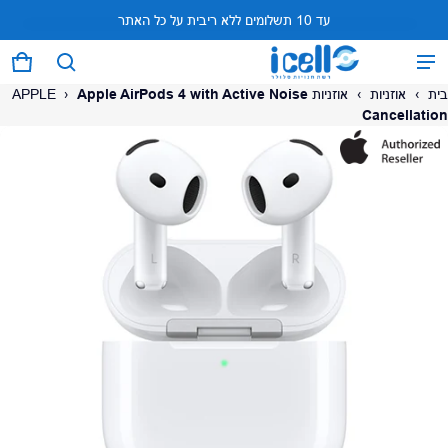
עד 10 תשלומים ללא ריבית על כל האתר
המוצר נוסף לעגלה
0 פריטים
עגל
בית
›
אוזניות
›
אוזניות APPLE
Apple AirPods 4 with Active Noise
›
Cancellation
על המוצר
צפה בעגלה (
)
לתשלום