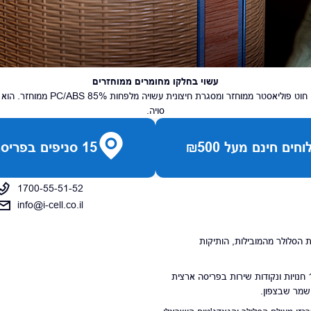
עשוי בחלקו מחומרים ממוחזרים
סויה.
חים חינם מעל ₪500
15 סניפים בפריסה ארצית
1700-55-51-52
info@i-cell.co.il
נויות הסלולר מהמובילות, הותיקות
סניפי הרשת מונים 15 חנויות ונקודות שירות בפריסה ארצית
 שמר שבצפון.