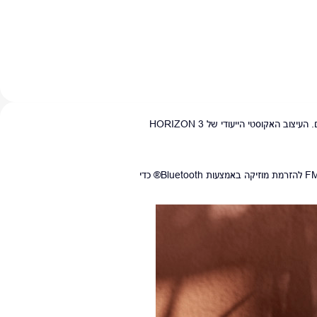
התחילו את היום עם סאונד JBL Pro הממלא את החדר, בין אם זה רשימת ההשמעה האהובה עליכם או מנגינות מרגיעות של ציפורים. העיצוב האקוסטי הייעודי של HORIZON 3
התעוררו לחדשות, תנועה ומזג אוויר מקומיים. הירגעו בערב עם רשימת ההשמעה העדינה והרגועה האהובה עליכם. עברו בקלות מרדיו FM להזרמת מוזיקה באמצעות Bluetooth® כדי