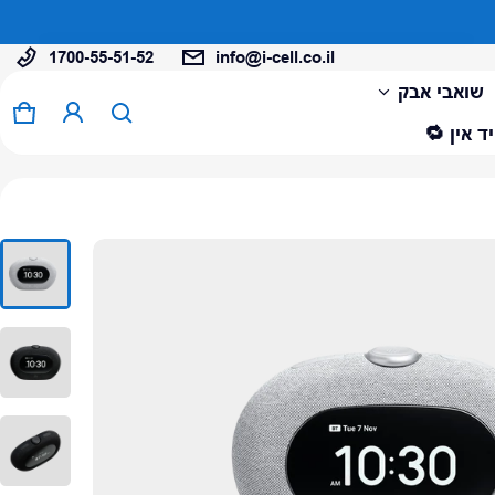
1700-55-51-52
info@i-cell.co.il
המוצר נוסף לעגלה
שואבי אבק
0 פריטים
עגל
ד אין 🔁
צפה בעגלה (
)
לתשלום