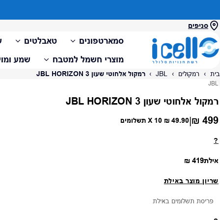
סניפים
סמארטפונים
טאבלטים
ש
מוצרי חשמל למטבח
שמע ומול
בית
›
רמקולים
›
JBL
›
רמקול אלחוטי שעון JBL HORIZON 3
ספק:
JBL
רמקול אלחוטי שעון JBL HORIZON 3
499 ₪
|
מחיר רגיל
49.90 ₪
X 10 תשלומים
?
מחיר רגיל
אילת
419 ₪
שריון מוצר באילת
פריסת תשלומים באילת