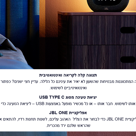
תצוגה קלה לקריאה ואינטואטיבית
תכווננות מבטיחות שהשעון לא יאיר את עיניכם כל הלילה. עדיין חצי ישנים? כפתור
ואינטואיטיביים לשימוש.
יציאת טעינה מסוג USB TYPE C
בר אותו – או כל מכשיר מופעל באמצעות USB – ליציאת הטעינה כדי שיהיה מוכן כשתזדקק לו.
אפליקציית JBL
ONE
הירדמו או התעוררו בדרך שלכם. השתמשו באפליקציית JBL ONE כדי לבחור את הצליל האהוב עליכם, לשנ
שהראש שלכם ירד מהכרית.