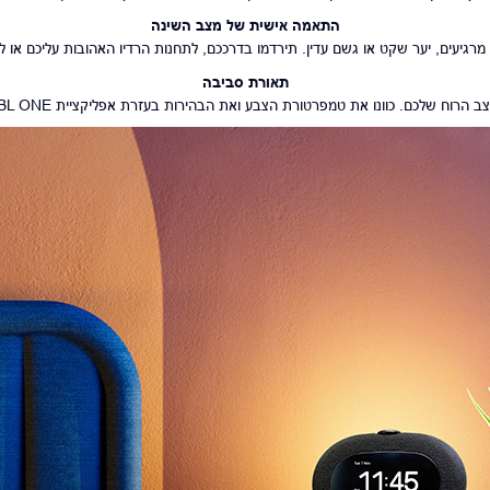
התאמה אישית של מצב
השינה
ס מרגיעים, יער שקט או גשם עדין. תירדמו בדרככם, לתחנות הרדיו האהובות עליכם או ל
תאורת סביבה
כם. כוונו את טמפרטורת הצבע ואת הבהירות בעזרת אפליקציית JBL ONE בזמן שאתם הולכים לישון.