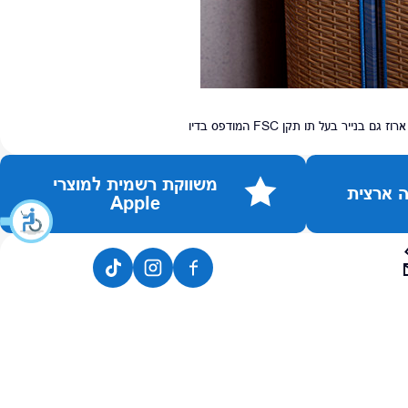
ל-JBL Horizon 3 בד הרמקול ארוג מ-100% חוט פוליאסטר ממוחזר ומסגרת חיצונית עשויה מלפחות 85% PC/ABS ממוחזר. הוא ארוז גם בנייר בעל תו תקן FSC המודפס בדיו
משווקת רשמית למוצרי
Apple