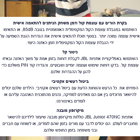
בקרת הורים עם עוצמת קול וזמן משחק הניתנים להתאמה אישית
השתמשו במגבלת עוצמת הקול המקסימלית האוטומטית בגובה 85dB, או התאימו
אישית עוצמה נמוכה יותר. בנוסף תוכלו להתאים אישית את הגדרות הגנת השמיעה על
ידי הגבלת עוצמת הקול המקסימלית וזמן האזנה היומי.
ניטור קל
השתמשו באפליקציית אוזניות JBL לקבלת דוחות בזמן אמת על משך האזנה ובאיזו
עוצמת קול. בדקו דוחות שימוש ועוצמה יומיים ושבועיים. והגדירו קוד PIN משלכם כדי
להגן על ההגדרות שלכם.
ביטול רעשים אקטיבי
הפחיתו את כל הרעש והסחות הדעת עם ביטול רעשים אקטיבי. הילדים שלכם יכולים
להישאר מרוכזים בין אם הם מאזינים למוזיקה, נהנים מהתוכנית האהובה עליהם או
לומדים באינטרנט.
מיקרופון
מובנה
אוזניות JBL Junior 470NC כוללות מיקרופון מובנה שיעזור לילדיכם להישאר
מחוברים לעולם. הם יכולים לדבר עם מורים בזמן שהם לומדים, או לשוחח עם חברים
ובני משפחה בזמן החופש שלהם.