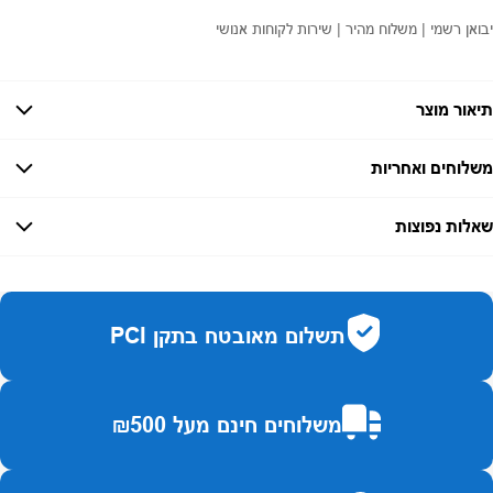
יבואן רשמי | משלוח מהיר | שירות לקוחות אנושי
תיאור מוצר
משלוחים ואחריות
אחריות:
-
שאלות נפוצות
זמן אספקה:
עד 7 ימי עסקים
כמה זמן משלוח?
2–7 ימי עסקים
האם ניתן לחלק תשלומים?
כן, עד 10 תשלומים ללא ריבית.
תשלום מאובטח בתקן PCI
האם ניתן להחזיר מוצר?
כן, בהתאם לחוק הגנת הצרכן ובאריזה המקורית
משלוחים חינם מעל ₪500