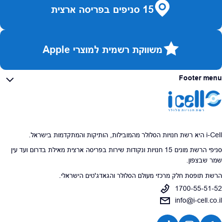
15 סניפים בפריסה ארצית
משווקת רשמית למוצרי Apple
Footer menu
i-Cell היא רשת חנויות הסלולר מהמובילות, הותיקות והמתקדמות בישראל.
סניפי הרשת מונים 15 חנויות ונקודות שירות בפריסה ארצית מאילת בדרום ועד עין
שמר שבצפון.
הרשת תופסת חלק מרכזי מעולם הסלולר והגאדג'טים הישראלי.
1700-55-51-52
info@i-cell.co.il