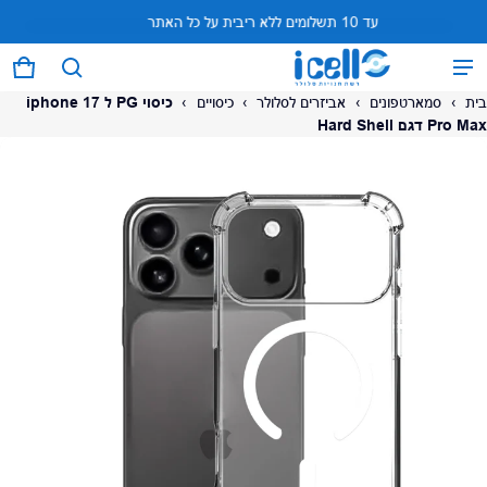
עד 10 תשלומים ללא ריבית על כל האתר
המוצר נוסף לעגלה
0 פריטים
עגל
בית
›
סמארטפונים
›
אביזרים לסלולר
›
כיסויים
›
כיסוי PG ל iphone 17
Pro Max דגם Hard Shell
על המוצר
צפה בעגלה (
)
לתשלום