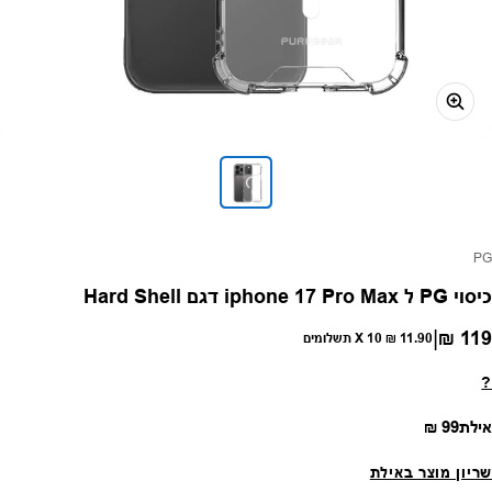
פק:
PG
כיסוי PG ל iphone 17 Pro Max דגם Hard Shell
|
119 ₪
חיר רגיל
11.90 ₪
X 10 תשלומים
?
מחיר רגיל
אילת
99 ₪
שריון מוצר באילת