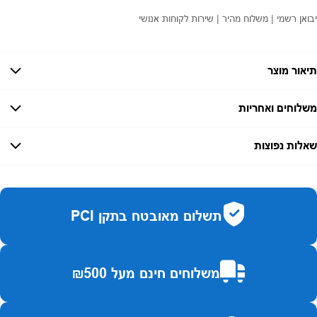
יבואן רשמי | משלוח מהיר | שירות לקוחות אנושי
תיאור מוצר
משלוחים ואחריות
אחריות:
-
שאלות נפוצות
זמן אספקה:
עד 7 ימי עסקים
כמה זמן משלוח?
2–7 ימי עסקים
האם ניתן לחלק תשלומים?
כן, עד 10 תשלומים ללא ריבית.
תשלום מאובטח בתקן PCI
האם ניתן להחזיר מוצר?
כן, בהתאם לחוק הגנת הצרכן ובאריזה המקורית
משלוחים חינם מעל ₪500