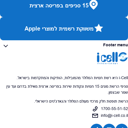
15 סניפים בפריסה ארצית
משווקת רשמית למוצרי Apple
Footer menu
i-Cell היא רשת חנויות הסלולר מהמובילות, הותיקות והמתקדמות בישראל.
סניפי הרשת מונים 15 חנויות ונקודות שירות בפריסה ארצית מאילת בדרום ועד עין
שמר שבצפון.
הרשת תופסת חלק מרכזי מעולם הסלולר והגאדג'טים הישראלי.
1700-55-51-52
info@i-cell.co.il