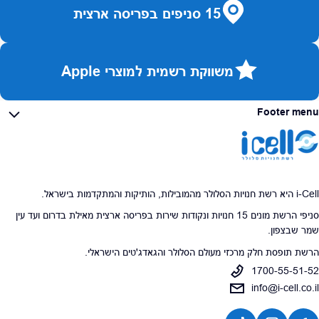
15 סניפים בפריסה ארצית
משווקת רשמית למוצרי Apple
Footer menu
i-Cell היא רשת חנויות הסלולר מהמובילות, הותיקות והמתקדמות בישראל.
סניפי הרשת מונים 15 חנויות ונקודות שירות בפריסה ארצית מאילת בדרום ועד עין
שמר שבצפון.
הרשת תופסת חלק מרכזי מעולם הסלולר והגאדג'טים הישראלי.
1700-55-51-52
info@i-cell.co.il