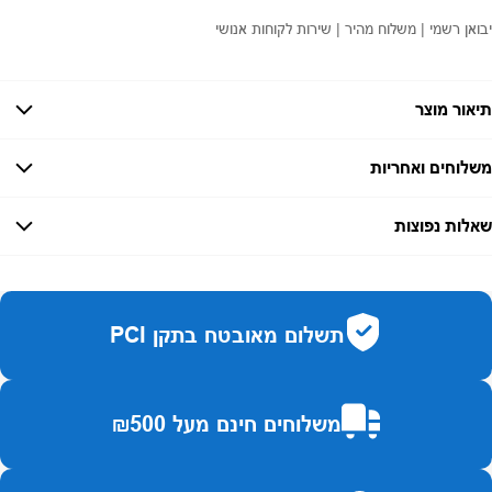
יבואן רשמי | משלוח מהיר | שירות לקוחות אנושי
תיאור מוצר
משלוחים ואחריות
אחריות:
-
שאלות נפוצות
זמן אספקה:
עד 7 ימי עסקים
כמה זמן משלוח?
2–7 ימי עסקים
האם ניתן לחלק תשלומים?
כן, עד 10 תשלומים ללא ריבית.
תשלום מאובטח בתקן PCI
האם ניתן להחזיר מוצר?
כן, בהתאם לחוק הגנת הצרכן ובאריזה המקורית
משלוחים חינם מעל ₪500