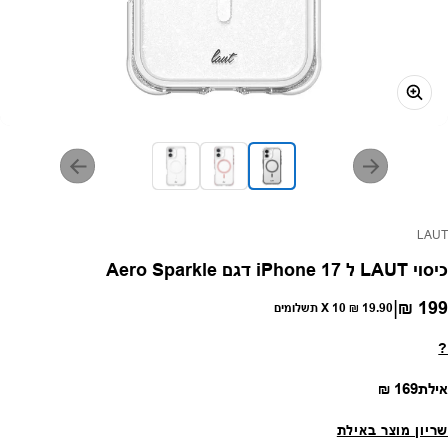
פק:
LAUT
כיסוי LAUT ל iPhone 17 דגם Aero Sparkle
|
199 ₪
חיר רגיל
19.90 ₪
X 10 תשלומים
?
מחיר רגיל
אילת
169 ₪
שריון מוצר באילת