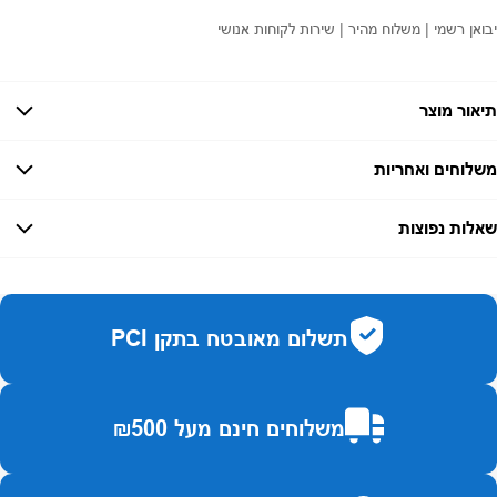
יבואן רשמי | משלוח מהיר | שירות לקוחות אנושי
תיאור מוצר
משלוחים ואחריות
אחריות:
-
שאלות נפוצות
זמן אספקה:
עד 7 ימי עסקים
כמה זמן משלוח?
2–7 ימי עסקים
האם ניתן לחלק תשלומים?
כן, עד 10 תשלומים ללא ריבית.
תשלום מאובטח בתקן PCI
האם ניתן להחזיר מוצר?
כן, בהתאם לחוק הגנת הצרכן ובאריזה המקורית
משלוחים חינם מעל ₪500