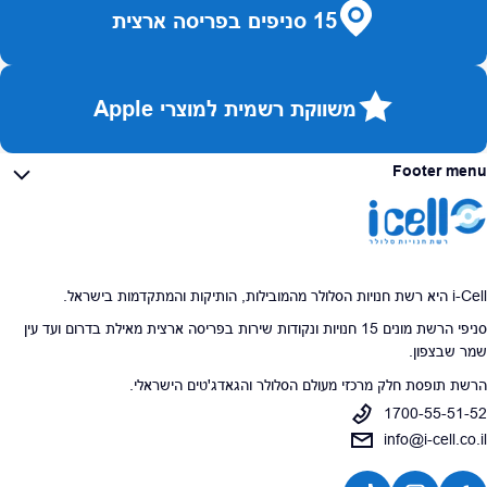
15 סניפים בפריסה ארצית
משווקת רשמית למוצרי Apple
Footer menu
i-Cell היא רשת חנויות הסלולר מהמובילות, הותיקות והמתקדמות בישראל.
סניפי הרשת מונים 15 חנויות ונקודות שירות בפריסה ארצית מאילת בדרום ועד עין
שמר שבצפון.
הרשת תופסת חלק מרכזי מעולם הסלולר והגאדג'טים הישראלי.
1700-55-51-52
info@i-cell.co.il