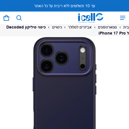
עד 10 תשלומים ללא ריבית על כל האתר
המוצר נוסף לעגלה
0 פריטים
עגל
בית
›
סמארטפונים
›
אביזרים לסלולר
›
כיסויים
›
כיסוי סיליקון Decoded
ל iPhone 17 Pro
על המוצר
צפה בעגלה (
)
לתשלום