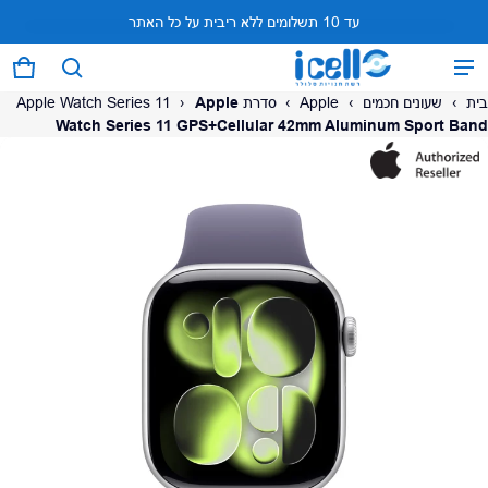
עד 10 תשלומים ללא ריבית על כל האתר
המוצר נוסף לעגלה
0 פריטים
עגל
בית
›
שעונים חכמים
›
Apple
›
סדרת Apple Watch Series 11
Apple
›
Watch Series 11 GPS+Cellular 42mm Aluminum Sport Band
על המוצר
צפה בעגלה (
)
לתשלום