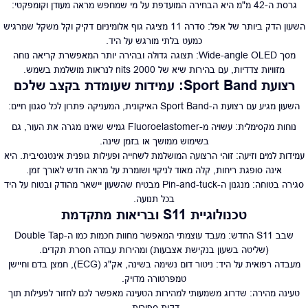
גרסת ה-42 מ"מ היא הבחירה המועדפת על מי שמחפש מראה מעודן וקומפקטי:
השעון הדק ביותר של אפל: סדרה 11 מציגה גוף אלומיניום דקיק וקל משקל שמרגיש
כמעט בלתי מורגש על היד.
מסך Wide-angle OLED: תצוגה גדולה ובהירה יותר המאפשרת קריאה נוחה
מזוויות צדדיות, עם בהירות שיא של 2000 nits לנראות מושלמת בשמש.
רצועת Sport Band: עמידות שעומדת בקצב שלכם
השעון מגיע עם רצועת ה-Sport Band האיקונית, המעניקה פתרון לכל סגנון חיים:
נוחות מקסימלית: עשויה מ-Fluoroelastomer גמיש שאינו מגרה את העור, גם
בשימוש ממושך או בזמן שינה.
עמידות למים וזיעה: זוהי הרצועה המושלמת לשחייה ופעילות גופנית אינטנסיבית. היא
אינה סופגת ריחות, קלה מאוד לניקוי ושומרת על מראה חדש לאורך זמן.
סגירה בטוחה: מנגנון ה-Pin-and-tuck מבטיח שהשעון יישאר מהודק ובטוח על היד
בכל תנועה.
טכנולוגיית S11 ובריאות מתקדמת
שבב S11 החדש: מעבד עוצמתי המאפשר מחוות חכמות כמו ה-Double Tap
(שליטה בשעון בנקישת אצבעות) ומהירות עבודה חסרת תקדים.
מעבדה רפואית על היד: ניטור דום נשימה בשינה, אק"ג (ECG), חמצן בדם וחיישן
טמפרטורה מדויק.
טעינה מהירה: שדרוג משמעותי למהירות הטעינה מאפשר לכם לחזור לפעילות תוך
דקות ספורות.