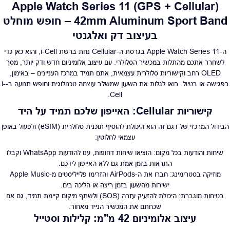
Apple Watch Series 11 (GPS + Cellular)
42mm Aluminum Sport Band – חופש מוחלט
בעיצוב דק ואלגנטי
ה-Apple Watch Series 11 בגרסת ה-Cellular נחת ברשת i-Cell, והוא כאן כדי
לשחרר אתכם מהתלות במכשיר הסלולרי. עם עיצוב אלומיניום חדש ודק יותר, מסך
OLED רחב וקישוריות סלולרית עצמאית, אתם תמיד במרכז העניינים – באימון,
בפגישה או בטיול. בואו לגלות את השעון שמשלב עוצמה טכנולוגית וחופש תנועה ב-i-
Cell.
קישוריות Cellular: האייפון שלכם תמיד על היד
הבידול המרכזי של דגם זה הוא היכולת להוסיף תוכנית סלולרית (eSIM) ולפעול באופן
עצמאי לחלוטין:
שיחות והודעות בכל מקום: הוציאו שיחות דחופות, ענו להודעות WhatsApp וקבלו
התראות בזמן אמת גם ללא האייפון לידכם.
מוזיקה בסטרימינג: חברו את ה-AirPods והזרימו פלייליסטים מ-Apple Music
ישירות מהשעון בזמן ריצה או הליכה בים.
בטיחות מוגברת: היכולת להזעיק עזרה (SOS) ולשתף מיקום קיימת תמיד, גם אם
שכחתם את המכשיר הנייד מאחור.
עיצוב אלומיניום 42 מ"מ: קלילות וסטייל