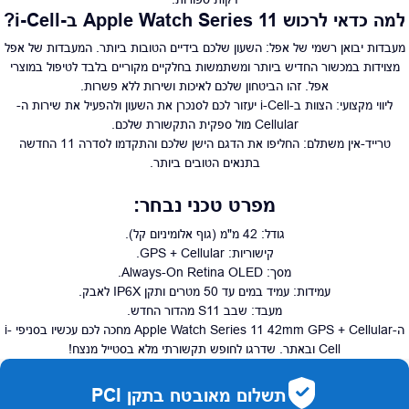
למה כדאי לרכוש Apple Watch Series 11 ב-i-Cell?
מעבדות יבואן רשמי של אפל: השעון שלכם בידיים הטובות ביותר. המעבדות של אפל
מצוידות במכשור החדיש ביותר ומשתמשות בחלקיים מקוריים בלבד לטיפול במוצרי
אפל. זהו הביטחון שלכם לאיכות ושירות ללא פשרות.
ליווי מקצועי: הצוות ב-i-Cell יעזור לכם לסנכרן את השעון ולהפעיל את שירות ה-
Cellular מול ספקית התקשורת שלכם.
טרייד-אין משתלם: החליפו את הדגם הישן שלכם והתקדמו לסדרה 11 החדשה
בתנאים הטובים ביותר.
מפרט טכני נבחר:
גודל: 42 מ"מ (גוף אלומיניום קל).
קישוריות: GPS + Cellular.
מסך: Always-On Retina OLED.
עמידות: עמיד במים עד 50 מטרים ותקן IP6X לאבק.
מעבד: שבב S11 מהדור החדש.
ה-Apple Watch Series 11 42mm GPS + Cellular מחכה לכם עכשיו בסניפי i-
Cell ובאתר. שדרגו לחופש תקשורתי מלא בסטייל מנצח!
תשלום מאובטח בתקן PCI