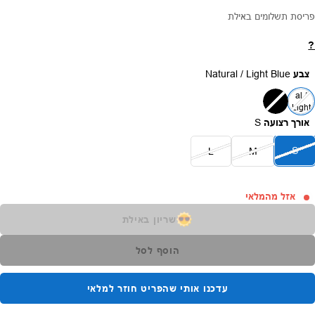
פריסת תשלומים באילת
?
צבע
Natural / Light Blue
Natur
al /
Light
Blue
אורך רצועה
S
S
L
M
אזל מהמלאי
שריון באילת
הוסף לסל
עדכנו אותי שהפריט חוזר למלאי