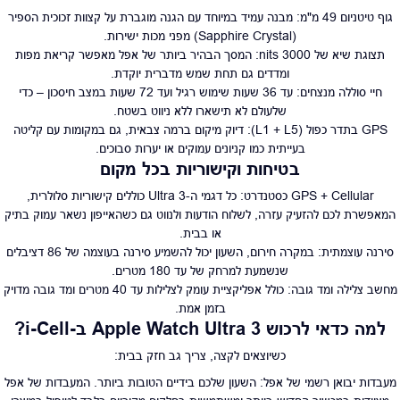
גוף טיטניום 49 מ"מ: מבנה עמיד במיוחד עם הגנה מוגברת על קצוות זכוכית הספיר
(Sapphire Crystal) מפני מכות ישירות.
תצוגת שיא של 3000 nits: המסך הבהיר ביותר של אפל מאפשר קריאת מפות
ומדדים גם תחת שמש מדברית יוקדת.
חיי סוללה מנצחים: עד 36 שעות שימוש רגיל ועד 72 שעות במצב חיסכון – כדי
שלעולם לא תישארו ללא ניווט בשטח.
GPS בתדר כפול (L1 + L5): דיוק מיקום ברמה צבאית, גם במקומות עם קליטה
בעייתית כמו קניונים עמוקים או יערות סבוכים.
בטיחות וקישוריות בכל מקום
GPS + Cellular כסטנדרט: כל דגמי ה-Ultra 3 כוללים קישוריות סלולרית,
המאפשרת לכם להזעיק עזרה, לשלוח הודעות ולנווט גם כשהאייפון נשאר עמוק בתיק
או בבית.
סירנה עוצמתית: במקרה חירום, השעון יכול להשמיע סירנה בעוצמה של 86 דציבלים
שנשמעת למרחק של עד 180 מטרים.
מחשב צלילה ומד גובה: כולל אפליקציית עומק לצלילות עד 40 מטרים ומד גובה מדויק
בזמן אמת.
למה כדאי לרכוש Apple Watch Ultra 3 ב-i-Cell?
כשיוצאים לקצה, צריך גב חזק בבית:
מעבדות יבואן רשמי של אפל: השעון שלכם בידיים הטובות ביותר. המעבדות של אפל