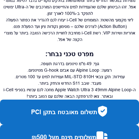
מצוידות במכשור החדיש ביותר ומשתמשות בחלקים מקוריים בלבד לטיפול במוצרי
אפל. זהו הביטחון שלכם שהעמידות למים והחיישנים המורכבים של ה-Ultra ימשיכו
לתפקד ב-100% לאורך זמן.
ליווי מקצועי מהשטח: המומחים של i-Cell יעזרו לכם להגדיר את כפתור הפעולה
(Action Button) לצרכים שלכם – מסימון נקודות ציון ועד הפעלת פנס.
אחריות ושירות VIP: רשת i-Cell מחויבת לחוויית הרכישה הטובה ביותר על מוצרי
הקצה של אפל.
מפרט טכני נבחר:
גוף: 49 מ"מ טיטניום בדרגת תעופה.
רצועה: Alpine Loop עם אבזם G-hook מטיטניום.
עמידות: תקן צבאי MIL-STD 810H ועמידות למים עד 100 מטרים.
מעבד: שבב S11 החדש והחזק ביותר.
ה-Apple Watch Ultra 3 49mm Alpine Loop מחכה לכם עכשיו בסניפי i-Cell
ובאתר. צאו להרפתקה הבאה שלכם עם הטוב ביותר!
תשלום מאובטח בתקן PCI
משלוחים חינם מעל ₪500