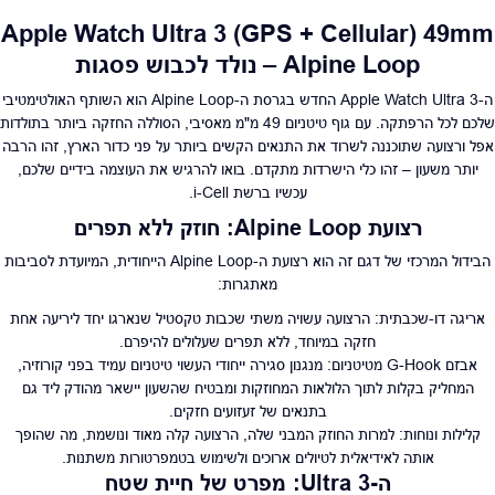
Apple Watch Ultra 3 (GPS + Cellular) 49mm
Alpine Loop – נולד לכבוש פסגות
ה-Apple Watch Ultra 3 החדש בגרסת ה-Alpine Loop הוא השותף האולטימטיבי
שלכם לכל הרפתקה. עם גוף טיטניום 49 מ"מ מאסיבי, הסוללה החזקה ביותר בתולדות
אפל ורצועה שתוכננה לשרוד את התנאים הקשים ביותר על פני כדור הארץ, זהו הרבה
יותר משעון – זהו כלי הישרדות מתקדם. בואו להרגיש את העוצמה בידיים שלכם,
עכשיו ברשת i-Cell.
רצועת Alpine Loop: חוזק ללא תפרים
הבידול המרכזי של דגם זה הוא רצועת ה-Alpine Loop הייחודית, המיועדת לסביבות
מאתגרות:
אריגה דו-שכבתית: הרצועה עשויה משתי שכבות טקסטיל שנארגו יחד ליריעה אחת
חזקה במיוחד, ללא תפרים שעלולים להיפרם.
אבזם G-Hook מטיטניום: מנגנון סגירה ייחודי העשוי טיטניום עמיד בפני קורוזיה,
המחליק בקלות לתוך הלולאות המחוזקות ומבטיח שהשעון יישאר מהודק ליד גם
בתנאים של זעזועים חזקים.
קלילות ונוחות: למרות החוזק המבני שלה, הרצועה קלה מאוד ונושמת, מה שהופך
אותה לאידיאלית לטיולים ארוכים ולשימוש בטמפרטורות משתנות.
ה-Ultra 3: מפרט של חיית שטח