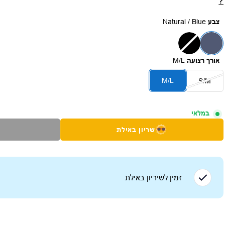
?
צבע
Natural / Blue
אורך רצועה
M/L
M/L
S/M
במלאי
שריון באילת
זמין לשיריון ב
אילת