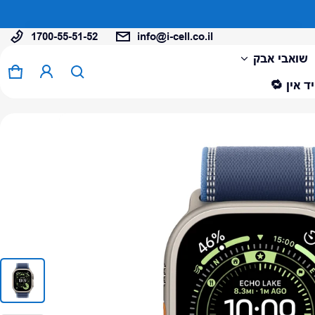
1700-55-51-52
info@i-cell.co.il
המוצר נוסף לעגלה
שואבי אבק
0 פריטים
עגל
ד אין 🔁
צפה בעגלה (
)
לתשלום