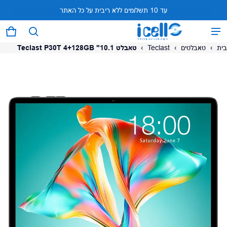
עד 10 תשלומים ללא ריבית על כל האתר
המוצר נוסף לעגלה
0 פריטים
עגל
בית
›
טאבלטים
›
Teclast
›
טאבלט Teclast P30T 4+128GB "10.1
על המוצר
צפה בעגלה (
)
לתשלום