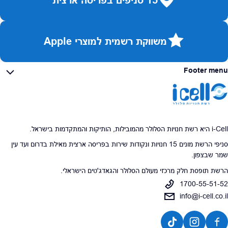
15 סניפים בפריסה ארצית
משווקת רשמית למוצרי Apple
Footer menu
i-Cell היא רשת חנויות הסלולר מהמובילות, הותיקות והמתקדמות בישראל.
סניפי הרשת מונים 15 חנויות ונקודות שירות בפריסה ארצית מאילת בדרום ועד עין
שמר שבצפון.
הרשת תופסת חלק מרכזי מעולם הסלולר והגאדג'טים הישראלי.
1700-55-51-52
info@i-cell.co.il