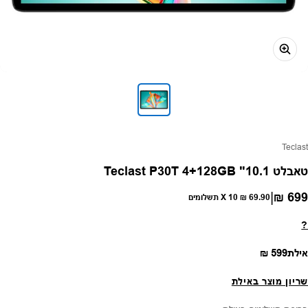
פק:
Teclast
טאבלט Teclast P30T 4+128GB "10.1
|
699 ₪
חיר רגיל
69.90 ₪
X 10 תשלומים
?
מחיר רגיל
אילת
599 ₪
שריון מוצר באילת