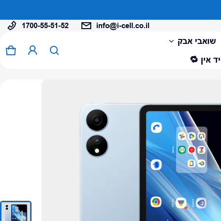
1700-55-51-52
info@i-cell.co.il
המוצר נוסף לעגלה
שואבי אבק
0 פריטים
עגל
ד אין 🔁
צפה בעגלה (
)
לתשלום