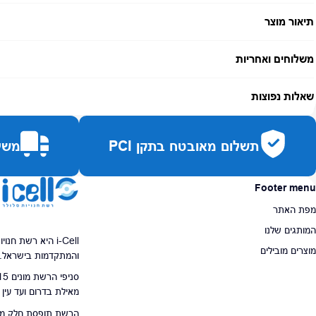
תיאור מוצר
משלוחים ואחריות
אחריות:
פרוסל פתרונות סלולריים (ד.מ.ב) בע"מ- 12 חודשים
שאלות נפוצות
זמן אספקה:
עד 7 ימי עסקים
כמה זמן משלוח?
2–7 ימי עסקים
תשלום מאובטח בתקן PCI
משלו
האם ניתן לחלק תשלומים?
כן, עד 10 תשלומים ללא ריבית.
האם ניתן להחזיר מוצר?
כן, בהתאם לחוק הגנת הצרכן ובאריזה המקורית
Footer menu
מפת האתר
המותגים שלנו
i-Cell היא רשת ח
מוצרים מובילים
והמתקדמות בישראל.
מאילת בדרום ועד עין
הרשת תופסת חלק מרכז