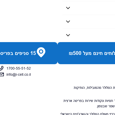
חים חינם מעל ₪500
15 סניפים בפריסה ארצית
1700-55-51-52
info@i-cell.co.il
נויות הסלולר מהמובילות, הותיקות
סניפי הרשת מונים 15 חנויות ונקודות שירות בפריסה ארצית
 שמר שבצפון.
י מעולם הסלולר והגאדג'טים הישראלי.