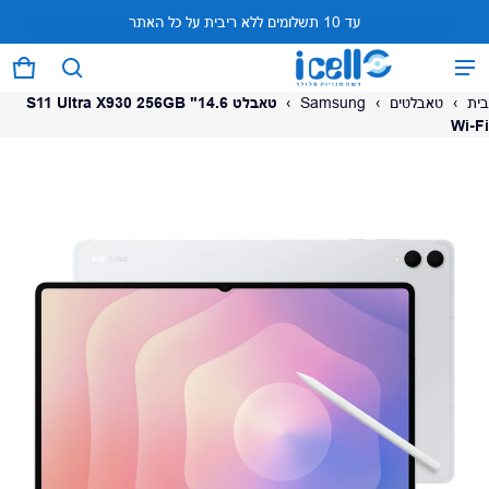
עד 10 תשלומים ללא ריבית על כל האתר
המוצר נוסף לעגלה
0 פריטים
עגל
בית
›
טאבלטים
›
Samsung
›
טאבלט 14.6" S11 Ultra X930 256GB
Wi-Fi
על המוצר
צפה בעגלה (
)
לתשלום