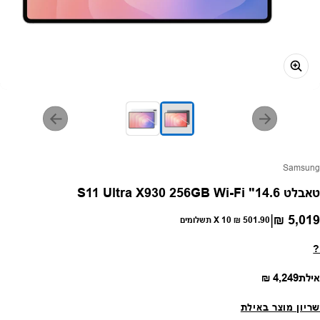
פק:
Samsung
טאבלט 14.6" S11 Ultra X930 256GB Wi-Fi
|
5,019 ₪
חיר רגיל
501.90 ₪
X 10 תשלומים
?
מחיר רגיל
אילת
4,249 ₪
שריון מוצר באילת