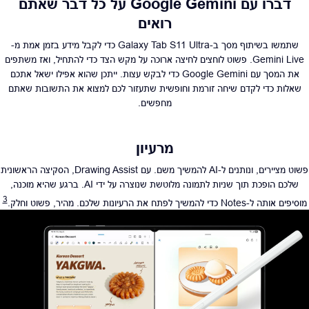
דברו עם Google Gemini על כל דבר שאתם
רואים
שתמשו בשיתוף מסך ב-Galaxy Tab S11 Ultra כדי לקבל מידע בזמן אמת מ-
Gemini Live. פשוט לוחצים לחיצה ארוכה על מקש הצד כדי להתחיל, ואז משתפים
את המסך עם Google Gemini כדי לבקש עצות. ייתכן שהוא אפילו ישאל אתכם
שאלות כדי לקדם שיחה זורמת וחופשית שתעזור לכם למצוא את התשובות שאתם
מחפשים.
מרעיון
פשוט מציירים, ונותנים ל-AI להמשיך משם. עם Drawing Assist, הסקיצה הראשונית
שלכם הופכת תוך שניות לתמונה מלוטשת שנוצרה על ידי AI. ברגע שהיא מוכנה,
3
מוסיפים אותה ל-Notes כדי להמשיך לפתח את הרעיונות שלכם. מהיר, פשוט וחלק.