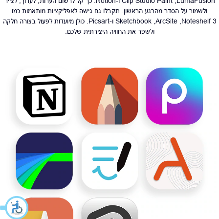
LumaFusion,‏ Clip Studio Paint ו-Notion. כך קל לרשום הערות, לערוך, לצייר
ולשמור על הסדר מהרגע הראשון. תקבלו גם גישה לאפליקציות מותאמות כמו
Noteshelf 3,‏ ArcSite,‏ Sketchbook ו-Picsart. כולן מיועדות לפעול בצורה חלקה
ולשפר את החוויה היצירתית שלכם.