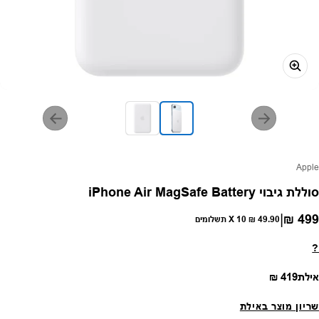
פק:
Apple
סוללת גיבוי iPhone Air MagSafe Battery
|
499 ₪
חיר רגיל
49.90 ₪
X 10 תשלומים
?
מחיר רגיל
אילת
419 ₪
שריון מוצר באילת