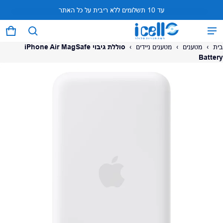
עד 10 תשלומים ללא ריבית על כל האתר
המוצר נוסף לעגלה
0 פריטים
עגל
בית
›
מטענים
›
מטענים ניידים
›
סוללת גיבוי iPhone Air MagSafe
Battery
על המוצר
צפה בעגלה (
)
לתשלום