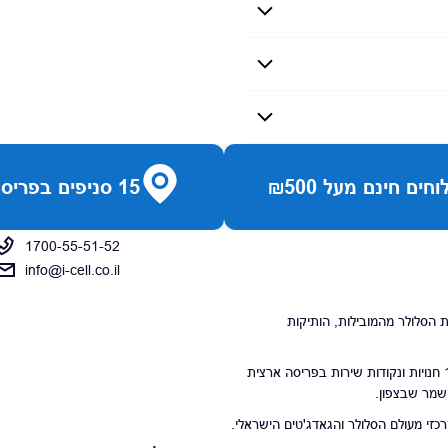
חים חינם מעל ₪500
15 סניפים בפריסה ארצית
1700-55-51-52
info@i-cell.co.il
נויות הסלולר מהמובילות, הותיקות
סניפי הרשת מונים 15 חנויות ונקודות שירות בפריסה ארצית
 שמר שבצפון.
י מעולם הסלולר והגאדג'טים הישראלי.