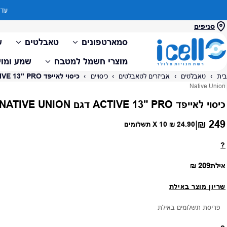
סניפים
סמארטפונים
טאבלטים
ש
מוצרי חשמל למטבח
שמע ומול
בית
›
טאבלטים
›
אביזרים לטאבלטים
›
כיסויים
›
כיסוי לאייפד ACTIVE 13" PRO דגם NATIVE UNION
ספק:
Native Union
כיסוי לאייפד ACTIVE 13" PRO דגם NATIVE UNION
249 ₪
|
מחיר רגיל
24.90 ₪
X 10 תשלומים
?
מחיר רגיל
אילת
209 ₪
שריון מוצר באילת
פריסת תשלומים באילת