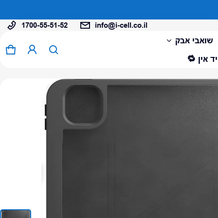
…
1700-55-51-52
info@i-cell.co.il
המוצר נוסף לעגלה
שואבי אבק
0 פריטים
עגל
ד אין 🔁
צפה בעגלה (
)
לתשלום