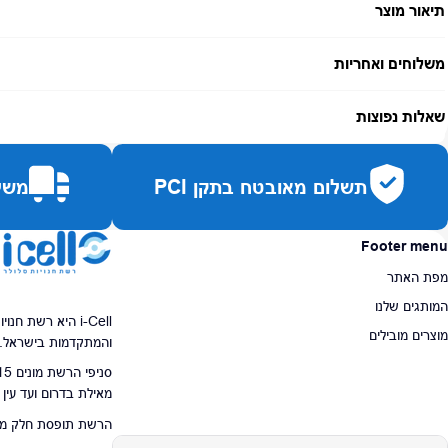
תיאור מוצר
משלוחים ואחריות
אחריות:
-
שאלות נפוצות
זמן אספקה:
עד 7 ימי עסקים
כמה זמן משלוח?
2–7 ימי עסקים
תשלום מאובטח בתקן PCI
משלו
האם ניתן לחלק תשלומים?
כן, עד 10 תשלומים ללא ריבית.
האם ניתן להחזיר מוצר?
כן, בהתאם לחוק הגנת הצרכן ובאריזה המקורית
Footer menu
מפת האתר
המותגים שלנו
i-Cell היא רשת ח
מוצרים מובילים
והמתקדמות בישראל.
מאילת בדרום ועד עין
הרשת תופסת חלק מרכז