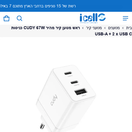
רשת של 15 סניפים ברחבי הארץ מתוכם 7 באילת
המוצר נוסף לעגלה
0 פריטים
עגל
בית
›
מטענים
›
מטעני קיר
›
ראש מטען קיר מהיר CUDY 67W כניסות
USB-A + 2 x USB C
על המוצר
צפה בעגלה (
)
לתשלום