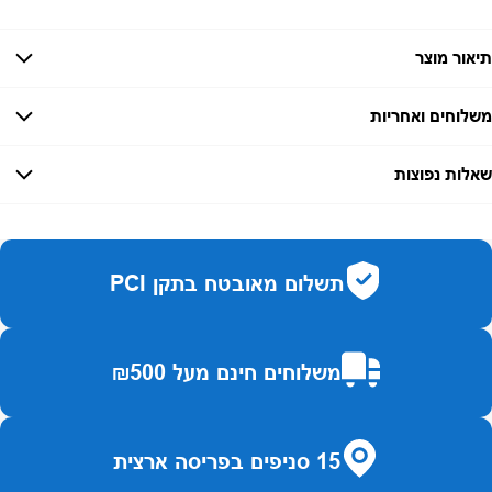
תיאור מוצר
משלוחים ואחריות
אחריות:
-
שאלות נפוצות
זמן אספקה:
כמה זמן משלוח?
2–7 ימי עסקים
האם ניתן לחלק תשלומים?
כן, עד 10 תשלומים ללא ריבית.
תשלום מאובטח בתקן PCI
האם ניתן להחזיר מוצר?
כן, בהתאם לחוק הגנת הצרכן ובאריזה המקורית
משלוחים חינם מעל ₪500
15 סניפים בפריסה ארצית